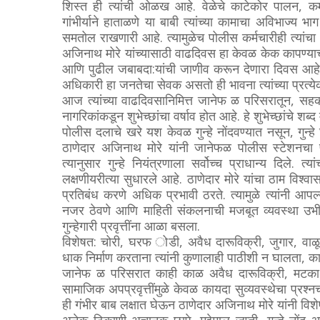
शिस्त ही त्यांची ओळख आहे. वेळेचे काटेकोर पालन, कर्मच
गांभीर्याने हाताळणे या बाबी त्यांच्या कामाचा अविभाज्य 
समतोल राखणारी आहे. त्यामुळेच पोलीस कर्मचारीही त्यां
अजिनाथ मोरे यांच्यासाठी वाढदिवस हा केवळ केक कापण्याच
आणि पुढील जबाबदा:यांची जाणीव करून देणारा दिवस आहे. 
अधिकारी हा जनतेचा सेवक असतो ही भावना त्यांच्या प्रत्येक
आज त्यांच्या वाढदिवसानिमित्त जानेफ ळ परिसरातून, सहक
नागरिकांकडून शुभेच्छांचा वर्षाव होत आहे. हे शुभेच्छांचे शब्द
पोलीस दलाचे खरे यश केवळ गुन्हे नोंदवण्यात नसून, गुन्हे
ठाणेदार अजिनाथ मोरे यांनी जानेफळ पोलीस स्टेशनचा प
त्यानुसार गुन्हे नियंत्रणाला सर्वोच्च प्राधान्य दिले. त
लक्षणीयरीत्या सुधारले आहे. ठाणेदार मोरे यांचा ठाम विश्वा
प्रतिबंध करणे अधिक प्रभावी ठरते. त्यामुळे त्यांनी आपल्
नजर ठेवणे आणि माहिती संकलनाची मजबूत व्यवस्था उभी क
गुन्हेगारी प्रवृत्तींना आळा बसला.
विशेषत: चोरी, घरफ ोडी, अवैध दारूविक्री, जुगार, वाळू च
धाक निर्माण करताना त्यांनी कुणालाही पाठीशी न घालता, काय
जानेफ ळ परिसरात काही काळ अवैध दारूविक्री, मटका-
सामाजिक अपप्रवृत्तींमुळे केवळ कायदा सुव्यवस्थेचा प्रश्नच
ही गंभीर बाब लक्षात घेऊन ठाणेदार अजिनाथ मोरे यांनी वि