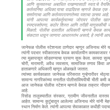
आणि सुव्यवस्था अबाधित राखण्यासाठी स्वत:चे वैयक्त
कर्तव्यनिष्ठ अधिका:याचा वाढदिवस म्हणजे केवळ एक औ
समर्पणाचा आणि कर्तव्यपरायणतेच्या यशाचा उत्सव आहे.
यांनी आपल्या कार्यकर्तृत्वाच्या जोरावर पोलीस 
स्पष्टवक्तेपणा, कठोर शिस्त आणि तरीही माणुसकीची जाण य
मिळतो. पोलीस दलातील अधिकारी म्हणजे केवळ कायदा
संकटात धावून जाणारा आधारस्तंभ असतो, हे त्यांनी आपल्
जानेफळ पोलीस स्टेशनला ठाणेदार म्हणून अजिनाथ मोरे यांच
त्यांनी पदभार स्वीकारताच केवळ कार्यालयीन कामकाजावर 
त्या मुळापासून सोडवण्याचा प्रयत्न सुरू केला. कायदा स
चोरी, मारामारी, अवैध व्यवसाय, सामाजिक तणाव किंवा अप
हाताळणारे अधिकारी म्हणून ओळखले जातात.
त्यांच्या कार्यकाळात जानेफळ परिसरात गुन्हेगारीवर मोठ
सामान्य नागरिकांच्या मनातील पोलीसांविषयीची भीती कमी करून
आज जानेफळ पोलीस स्टेशन म्हणजे केवळ तक्रार नोंदवण्याच
आहे.
रिसोड तालुक्यातील संस्कार, ग्रामीण जीवनातील वास्तव आणि
आहेत. सामान्य कुटुंबातून आलेल्या अजिनाथ मोरे यांनी
स्थान निर्माण केले. त्यांनी आपल्या सेवाकाळात कधीही पदाचा