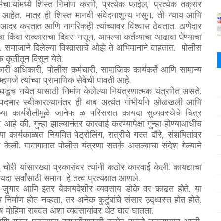
ा:यांमध्ये शिस्त निर्माण करणे, प्रत्येक फाईल, प्रत्येक तक्रार
भाग आहेत. मात्र ही शिस्त मानवी संवेदनाशून्य नसून, ती न्याय आणि
चा आदर करतात आणि नागरिकही त्यांच्यावर विश्वास ठेवतात.
ठाणेदार
ा किंवा सत्काराचा दिवस नसून, आपल्या कर्तव्याचा आढावा घेण्याचा
समाजाने दिलेल्या विश्वासाचे ओझे ते अभिमानाने वाहतात. पोलीस
 कृतीतून दिसून येते.
ारी अधिकारी, पोलीस कर्मचारी, सामाजिक कार्यकर्ते आणि सामान्य
 म्हणजे त्यांच्या प्रामाणिक सेवेची पावती आहे.
 घडूच नयेत यासाठी निर्माण केलेल्या नियंत्रणात्मक यंत्रणेत असते.
दभार स्वीकारल्यानंतर ही बाब अत्यंत गांभीर्याने ओळखली आणि
्यांच्या कार्यशैलीमुळे जानेफ ळ परिसरात कायदा सुव्यवस्थेचे चित्र
स आहे की, गुन्हा झाल्यानंतर कारवाई करण्यापेक्षा गुन्हा होण्याआधीच
या कार्यकाळात नियमित पेट्रोलिंग, रात्रीचे गस्त दौरे, संशयितांवर
ेली. गावागावात पोलीस यंत्रणा सतर्क असल्याचा संदेश गेल्याने
ोरी यांसारख्या प्रकारांवर त्यांनी कठोर कारवाई केली. कायद्याचा
दा सर्वांसाठी समान हे तत्व प्रत्यक्षात आणले.
जुगार आणि इतर बेकायदेशीर व्यवसाय डोके वर काढत होते. या
 निर्माण होत नव्हता, तर अनेक कुटुंबांचे संसार उद्ध्वस्त होत होते.
शेष मोहिमा राबवत अशा व्यवसायांवर थेट घाव घातला.