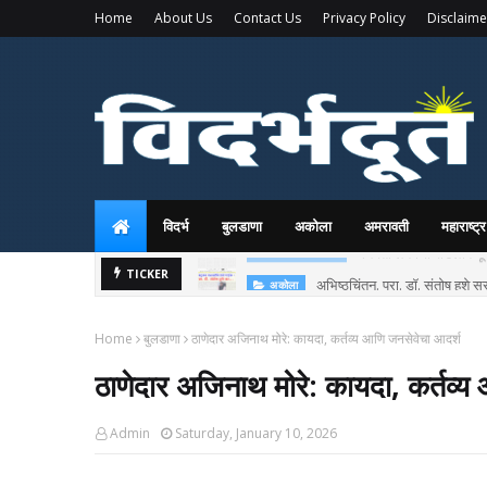
Home
About Us
Contact Us
Privacy Policy
Disclaime
विदर्भ
बुलडाणा
अकोला
अमरावती
महाराष्ट्र
अभिष्ठचिंतन. प्रा. डॉ. संतोष हुशे स
TICKER
अकोला
Home
बुलडाणा
ठाणेदार अजिनाथ मोरे: कायदा, कर्तव्य आणि जनसेवेचा आदर्श
ठाणेदार अजिनाथ मोरे: कायदा, कर्तव्य
Admin
Saturday, January 10, 2026