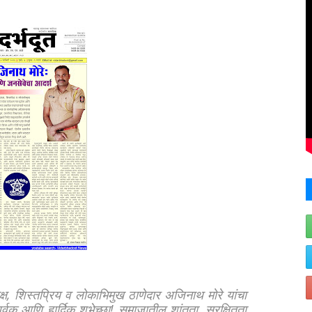
क्ष, शिस्तप्रिय व लोकाभिमुख ठाणेदार अजिनाथ मोरे यांचा
्वक आणि हार्दिक शुभेच्छा! समाजातील शांतता, सुरक्षितता