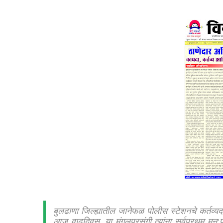
बुलढाणा जिल्ह्यातील जानेफळ पोलीस स्टेशनचे कर्तव्यद
आज वाढदिवस. या मंगलप्रसंगी त्यांना सर्वप्रथम मन:पूर