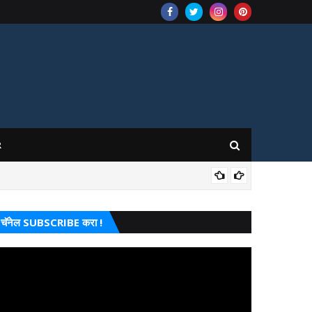
R
बुलडाण
चॅनेल SUBSCRIBE करा !