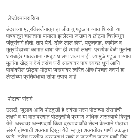
लेप्टोस्पायरासिस
उंदराच्या मूत्रविसर्जनातून हा जीवाणू गढूळ पाण्यात शिरतो. या
पाण्यातून चालताना पायाला झालेल्या जखमा व छोट्या चिरांमधून
जंतुसंसर्ग होतो. ताप येणं, डोळे लाल होणं, यकृतदाह, कावीळ व
मूत्रपिंडाच्या कामात बाधा येणं ही त्याची लक्षणं. प्रत्येक वेळी मुलांना
घराबाहेर पाठवताना गमबूट घालणं शक्य नाही. त्यामुळे गढूळ पाण्यात
मुलांना खेळू न देणं तसंच घरी आल्यावर पाय स्वच्छ धुणं आणि
पायांवरील छोट्या-मोठ्या जखमांवर त्वरित औषधोपचार करणं हा
लेप्टोच्या प्रतिबंधाचा सोपा उपाय आहे.
पोटाचा संसर्ग
उलटी, जुलाब आणि पोटदुखी हे सर्वसाधारण पोटाच्या संसर्गाची
लक्षणे व या वातावरणात पोटदुखीचे प्रमाण अधिक असल्याचे दिसून
येते. अस्वच्छ अन्नपदार्थ किंवा द्रवपदार्थांचे सेवन केल्याने पोटाचा
संसर्ग होण्याची शक्यता दिसून येते. म्हणून शक्यतोवर पाणी उकळून
प्यावे, तसेच घरतील अन्नपदार्थ खाणे व जास्तीत जास्त पाणी पिणे