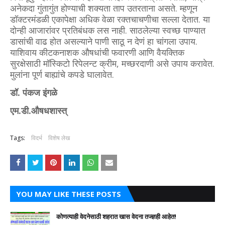
अनेकदा गुंतागुंत होण्याची शक्यता ताप उतरताना असते. म्हणून
डॉक्टरमंडळी एकापेक्षा अधिक वेळा रक्तचाचणीचा सल्ला देतात. या
दोन्ही आजारांवर प्रतिबंधक लस नाही. साठलेल्या स्वच्छ पाण्यात
डासांची वाढ होत असल्याने पाणी साठू न देणं हा चांगला उपाय.
याशिवाय कीटकनाशक औषधांची फवारणी आणि वैयक्तिक
सुरक्षेसाठी मॉस्किटो रिपेलन्ट क्रीम, मच्छरदाणी असे उपाय करावेत.
मुलांना पूर्ण बाह्यांचे कपडे घालावेत.
डॉ. पंकज इंगळे
एम.डी.औषधशास्त्
Tags:
विदर्भ
विशेष लेख
YOU MAY LIKE THESE POSTS
कोणत्याही वेदनेसाठी शहरात खास वेदना तज्ज्ञही आहेत!