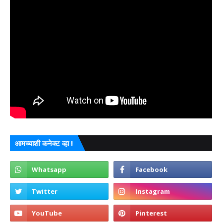
आमच्याशी कनेक्ट व्हा !