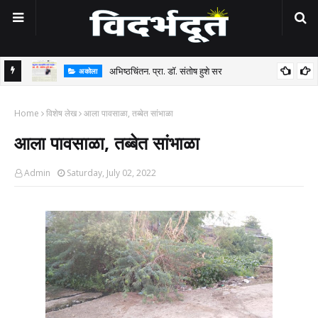
अभिष्ठचिंतन. प्रा. डॉ. संतोष हुशे सर
अकोला
ध
Home
विशेष लेख
आला पावसाळा, तब्बेत सांभाळा
त
आला पावसाळा, तब्बेत सांभाळा
Admin
Saturday, July 02, 2022