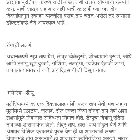
डासांना प्रतिबंध करण्यासाठी मच्छरदाणी तसंच औषधांचा उपयोग
करा. पाणी साठून राहाणार नाही याची काळजी घ्या. जर दोन
दिवसांपासून एखाद्या व्यक्तीला बराच ताप चढत असेल तर रुग्णाला
डॉक्टरांकडे नेणे आवश्यक आहे.
डेंग्यूची लक्षणं
अचानकपणे खूप ताप येणं, तीव्र डोकेदुखी, डोळ्यामागे दुखणं, सांधे
आणि स्नायू खूप दुखणे, नॉशिया, उलट्या, त्वचेवर ऍलर्जी उठणं,
ताप आल्यानंतर तीन ते चार दिवसांनी ती दिसून येतात.
मलेरिया, डेंग्यू
मलेरियामध्ये दर एक दिवसाआड थंडी भरून ताप येतो. पण लहान
मुलांमध्ये उलट्या, जुलाब, रोज एकदा किंवा दोनदा ताप येणं अशा
लक्षणांमुळे निदानात संदिग्धता निर्माण होते. डेंग्यूचा विषाणू एडिस
नावाच्या डासामार्फत होतो. तीव्र ताप, हात- पाय मोडून येणं आणि
अंगावर विशिष्ट प्रकारचे पुरळ येणं ही या आजाराची लक्षणं.
विषाणूंमुळे होत असल्याने हा आजारही स्वनियंत्रित असतो, मात्र