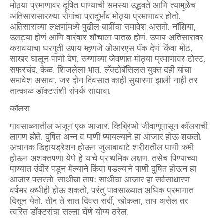
मोठ्या प्रमाणावर दूषित पाण्याची समस्या उद्भवते आणि त्यामुळेच
अतिसारासारख्या रोगांचा प्रादूर्भाव मोठ्या प्रमाणावर होतो.
अतिसाराच्या लक्षणांमध्ये पुढील बाबींचा समावेश असतो. नॉशिया,
उलट्या होणं आणि वारंवार शौचाला पातळ होणं. उपाय अतिसारावर
करावयाचा घरगुती उपाय म्हणजे ओआरएस पॅक देणं किंवा मीठ,
साखर घालून पाणी देणं. रुग्णाच्या जेवणात मोठ्या प्रमाणावर टोस्ट,
सफरचंद, केळ, शिजलेला भात, लॅक्टोबॅसिलस युक्त दही यांचा
समावेश असावा. जर दोन दिवसात काही सुधारणा झाली नाही तर
तात्काळ डॉक्टरांशी संपर्क साधावा.
कॉलरा
पावसाळ्यातील अजून एक आजार. व्हिब्रिओ जीवाणूपासून कॉलराची
लागण होते. दुषित अन्न व पाणी प्यायल्याने हा आजार होऊ शकतो.
अचानक डिहायड्रेशन होऊन जुलाबावाटे शरीरातील पाणी कमी
होऊन अशक्तपणा येणे हे याचे प्राथमिक लक्षण. तसेच पिण्याच्या
पाण्यात उंदीर पडून मेल्याने किंवा पडल्याने पाणी दुषित होऊन हा
आजार पसरतो. साथीचा तापः साथीचा आजार हा सर्वसाधारण
वर्षभर कधीही होऊ शकतो, परंतु पावसाळ्यात अधिक प्रमाणात
दिसून येतो. तीन ते सात दिवस सर्दी, खोकला, ताप असेल तर
त्वरित डॉक्टरांचा सल्ला घेणे योग्य ठरेल.