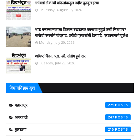
गर्भवती लेकीची वडिलांकडून नदीत बुडवून हत्या
Thursday, August 06, 2026
धाड बसस्थानकाचा विकास रखडला! कामाचा मुहूर्त कधी निघणार?
करोडो रुपयांचे कंत्राट; तरीही प्रवाशांची हेलपाटे, प्रशासनाचे दुर्लक्ष
Monday, July 20, 2026
अभिष्ठचिंतन. प्रा. डॉ. संतोष हुशे सर
Tuesday, July 28, 2026
विभागनिहाय वृत्त
महाराष्ट्र
271
अमरावती
247
बुलडाणा
215