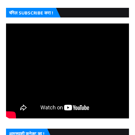
चॅनेल SUBSCRIBE करा !
आमच्याशी कनेक्ट व्हा !