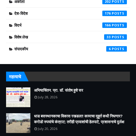
अकोला
202
देश-विदेश
176
विदर्भ
166
विशेष लेख
33
संपादकीय
6
महत्वाचे
अभिष्ठचिंतन. प्रा. डॉ. संतोष हुशे सर
July 28, 2026
धाड बसस्थानकाचा विकास रखडला! कामाचा मुहूर्त कधी निघणार?
करोडो रुपयांचे कंत्राट; तरीही प्रवाशांची हेलपाटे, प्रशासनाचे दुर्लक्ष
July 20, 2026